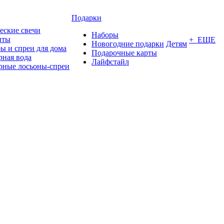
Подарки
еские свечи
Наборы
нты
+ ЕЩЕ
Новогодние подарки
Детям
ы и спреи для дома
Подарочные карты
ная вода
Лайфстайл
ные лосьоны-спреи