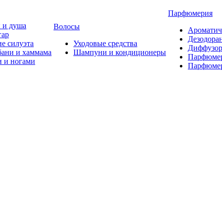
Парфюмерия
 и душа
Волосы
Ароматич
гар
Дезодора
е силуэта
Уходовые средства
Диффузор
бани и хаммама
Шампуни и кондиционеры
Парфюмер
и и ногами
Парфюмер