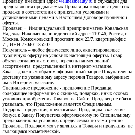
Продавцу, имеющий адрес
wellnessbeauty.ru
и служащий для
представления предлагаемых Продавцом товаров с целью их
продажи в соответствии с принятыми условиями и
установленными ценами в Настоящем Договоре публичной
оферты.
Продавец – Индивидуальный предприниматель Ковальская
Надежда Николаевна, юридический адрес: 119146, Россия, г.
Москва, Комсомольский проспект, дом 23/7, квартира/офис
71, ИНН 770401185507
Покупатель – любое физическое лицо, акцептировавшее
публичную оферту на условиях настоящей оферты. Товар –
объект соглашения сторон, перечень наименований
ассортимента, представленный в интернет-магазине.
Заказ – должным образом оформленный запрос Покупателя на
доставку по указанному адресу перечня Товаров, выбранных
им в Интернет-магазине.
Специальное предложение - предложение Продавца,
содержащее информацию о скидках, подарках, иных особых
условиях приобретения Товаров на Сайте. Продавец не обязан
указывать, что Предложение является Специальным.
Подарок – продукция, предлагаемая Продавцом в качестве
бонуса к Заказу Покупателя,оформляемому по Специальному
предложению на условиях, определяемых по усмотрению
Продавца. Подарком могут являться и Товары и продукция, не
являющаяся косметической.