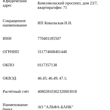
Юридический
Комсомольский проспект, дом 23/7,
адрес
квартира/офис 71
Сокращенное
ИП Ковальская Н.Н.
наименование
ИНН
770401185507
ОГРНИП
311774608401448
ОКПО
0117357138
ОКВЭД
46.45; 46.49; 47.1;
Расчётный счёт
40802810302320003018
Наименование
АО "АЛЬФА-БАНК"
банка