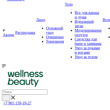
Тело
Все для ванны
и душа
Лицо
Вол
Идеальный
загар
Основной
Моделирование
Распродажа
уход
Акции
силуэта
Очищение
Средства для
Тонизация
бани и хаммама
Уход за руками
и ногами
Уход за телом
+7 965 159-19-27