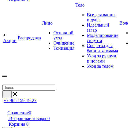
Тело
Все для ванны
и душа
Лицо
Вол
Идеальный
загар
Основной
Моделирование
Распродажа
уход
Акции
силуэта
Очищение
Средства для
Тонизация
бани и хаммама
Уход за руками
и ногами
Уход за телом
+7 965 159-19-27
Сравнение
0
Избранные товары
0
Корзина
0