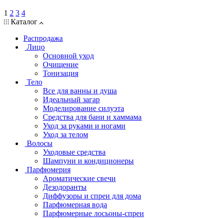
1
2
3
4
Каталог
Распродажа
Лицо
Основной уход
Очищение
Тонизация
Тело
Все для ванны и душа
Идеальный загар
Моделирование силуэта
Средства для бани и хаммама
Уход за руками и ногами
Уход за телом
Волосы
Уходовые средства
Шампуни и кондиционеры
Парфюмерия
Ароматические свечи
Дезодоранты
Диффузоры и спреи для дома
Парфюмерная вода
Парфюмерные лосьоны-спреи