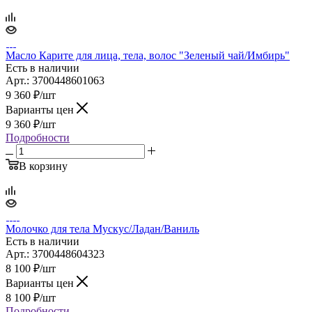
Масло Карите для лица, тела, волос "Зеленый чай/Имбирь"
Есть в наличии
Арт.: 3700448601063
9 360
₽
/шт
Варианты цен
9 360
₽
/шт
Подробности
В корзину
Молочко для тела Мускус/Ладан/Ваниль
Есть в наличии
Арт.: 3700448604323
8 100
₽
/шт
Варианты цен
8 100
₽
/шт
Подробности