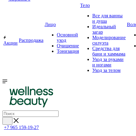
Тело
Все для ванны
и душа
Лицо
Вол
Идеальный
загар
Основной
Моделирование
Распродажа
уход
Акции
силуэта
Очищение
Средства для
Тонизация
бани и хаммама
Уход за руками
и ногами
Уход за телом
+7 965 159-19-27