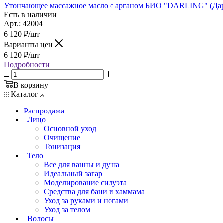
Утончающее массажное масло с арганом БИО "DARLING" (Дарл
Есть в наличии
Арт.: 42004
6 120
₽
/шт
Варианты цен
6 120
₽
/шт
Подробности
В корзину
Каталог
Распродажа
Лицо
Основной уход
Очищение
Тонизация
Тело
Все для ванны и душа
Идеальный загар
Моделирование силуэта
Средства для бани и хаммама
Уход за руками и ногами
Уход за телом
Волосы