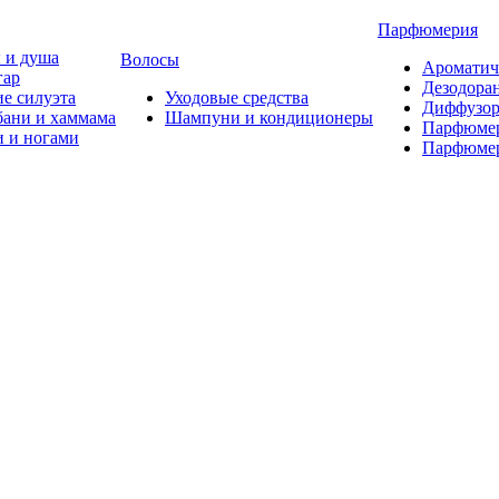
Парфюмерия
 и душа
Волосы
Ароматич
гар
Дезодора
е силуэта
Уходовые средства
Диффузор
бани и хаммама
Шампуни и кондиционеры
Парфюмер
и и ногами
Парфюмер