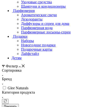
Уходовые средства
Шампуни и кондиционеры
Парфюмерия
Ароматические свечи
Дезодоранты
Диффузоры и спреи для дома
Парфюмерная вода
Парфюмерные лосьоны-спреи
Подарки
Наборы
Новогодние подарки
Подарочные карты
Лайфстайл
Детям
Фильтр
Сортировка
Бренд
Glee Naturals
Категория продукта
Показать