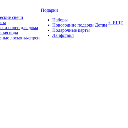
Подарки
еские свечи
Наборы
нты
+ ЕЩЕ
Новогодние подарки
Детям
ы и спреи для дома
Подарочные карты
ная вода
Лайфстайл
ные лосьоны-спреи