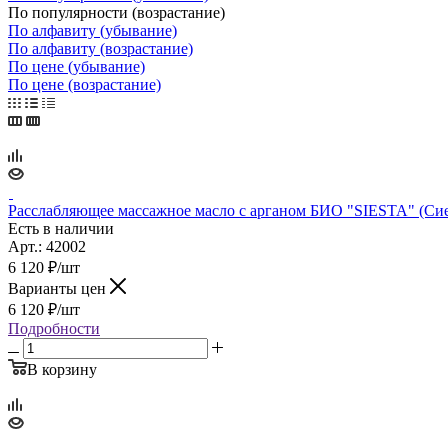
По популярности (возрастание)
По алфавиту (убывание)
По алфавиту (возрастание)
По цене (убывание)
По цене (возрастание)
Расслабляющее массажное масло с арганом БИО "SIESTA" (Сиес
Есть в наличии
Арт.: 42002
6 120
₽
/шт
Варианты цен
6 120
₽
/шт
Подробности
В корзину