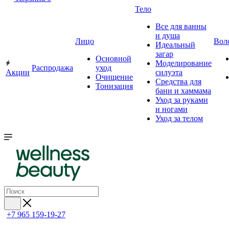
Тело
Все для ванны
и душа
Лицо
Вол
Идеальный
загар
Основной
Моделирование
Распродажа
уход
Акции
силуэта
Очищение
Средства для
Тонизация
бани и хаммама
Уход за руками
и ногами
Уход за телом
+7 965 159-19-27