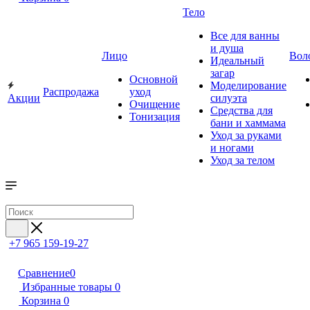
Тело
Все для ванны
и душа
Лицо
Вол
Идеальный
загар
Основной
Моделирование
Распродажа
уход
Акции
силуэта
Очищение
Средства для
Тонизация
бани и хаммама
Уход за руками
и ногами
Уход за телом
+7 965 159-19-27
Сравнение
0
Избранные товары
0
Корзина
0