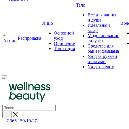
Тело
Все для ванны
и душа
Лицо
Вол
Идеальный
загар
Основной
Моделирование
Распродажа
уход
Акции
силуэта
Очищение
Средства для
Тонизация
бани и хаммама
Уход за руками
и ногами
Уход за телом
+7 965 159-19-27