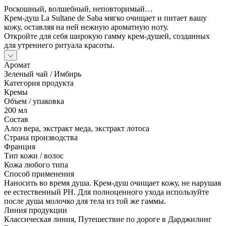
Роскошный, волшебный, неповторимый…
Крем-душ La Sultane de Saba мягко очищает и питает вашу
кожу, оставляя на ней нежную ароматную ноту.
Откройте для себя широкую гамму крем-душей, созданных
для утреннего ритуала красоты.
Аромат
Зеленый чай / Имбирь
Категория продукта
Кремы
Объем / упаковка
200 мл
Состав
Алоэ вера, экстракт меда, экстракт лотоса
Страна производства
Франция
Тип кожи / волос
Кожа любого типа
Cпособ применения
Наносить во время душа. Крем-душ очищает кожу, не нарушая
ее естественный РН. Для полноценного ухода используйте
после душа молочко для тела из той же гаммы.
Линия продукции
Классическая линия, Путешествие по дороге в Дарджилинг