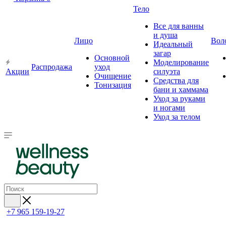
Тело
Все для ванны
и душа
Лицо
Вол
Идеальный
загар
Основной
Моделирование
Распродажа
уход
Акции
силуэта
Очищение
Средства для
Тонизация
бани и хаммама
Уход за руками
и ногами
Уход за телом
+7 965 159-19-27