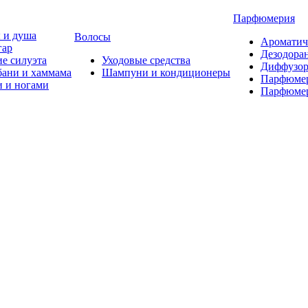
Парфюмерия
 и душа
Волосы
Ароматич
гар
Дезодора
е силуэта
Уходовые средства
Диффузор
бани и хаммама
Шампуни и кондиционеры
Парфюмер
и и ногами
Парфюмер