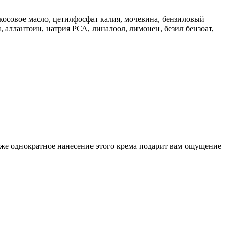
окосовое масло, цетилфосфат калия, мочевина, бензиловый
, аллантоин, натрия РСА, линалоол, лимонен, безил бензоат,
же однократное нанесение этого крема подарит вам ощущение