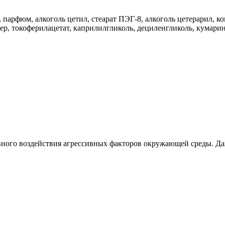
, парфюм, алкоголь цетил, стеарат ПЭГ-8, алкоголь цетерарил, к
ер, токоферилацетат, каприлилгликоль, дециленгликоль, кумарин
ного воздействия агрессивных факторов окружающей среды. Да