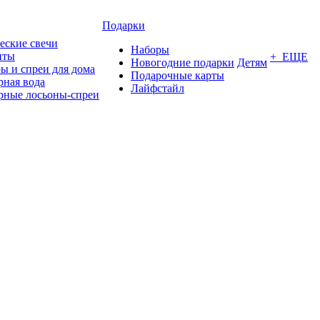
Подарки
еские свечи
Наборы
нты
+ ЕЩЕ
Новогодние подарки
Детям
ы и спреи для дома
Подарочные карты
ная вода
Лайфстайл
ные лосьоны-спреи