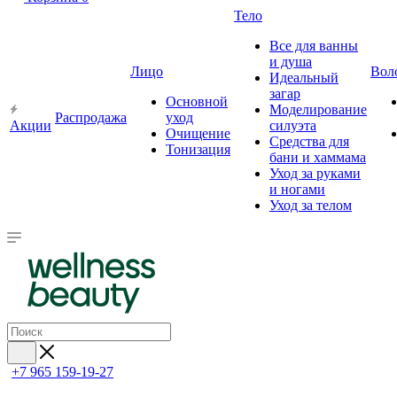
Тело
Все для ванны
и душа
Лицо
Вол
Идеальный
загар
Основной
Моделирование
Распродажа
уход
Акции
силуэта
Очищение
Средства для
Тонизация
бани и хаммама
Уход за руками
и ногами
Уход за телом
+7 965 159-19-27