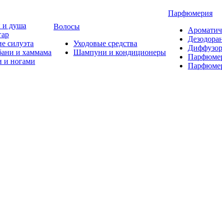
Парфюмерия
 и душа
Волосы
Ароматич
гар
Дезодора
е силуэта
Уходовые средства
Диффузор
бани и хаммама
Шампуни и кондиционеры
Парфюмер
и и ногами
Парфюмер