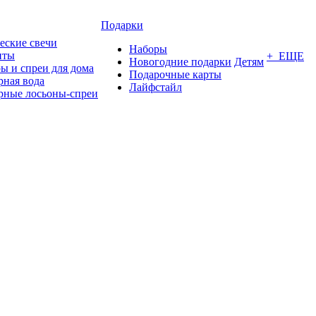
Подарки
еские свечи
Наборы
нты
+ ЕЩЕ
Новогодние подарки
Детям
ы и спреи для дома
Подарочные карты
ная вода
Лайфстайл
ные лосьоны-спреи