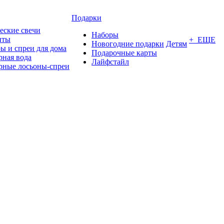
Подарки
еские свечи
Наборы
нты
+ ЕЩЕ
Новогодние подарки
Детям
ы и спреи для дома
Подарочные карты
ная вода
Лайфстайл
ные лосьоны-спреи