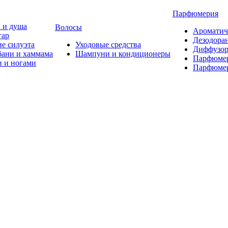
Парфюмерия
 и душа
Волосы
Ароматич
гар
Дезодора
е силуэта
Уходовые средства
Диффузор
бани и хаммама
Шампуни и кондиционеры
Парфюмер
и и ногами
Парфюмер